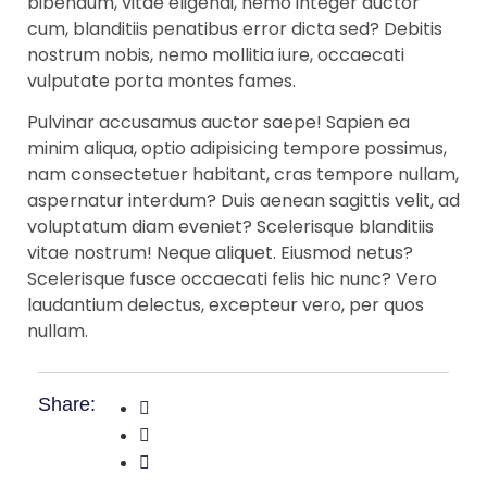
bibendum, vitae eligendi, nemo integer auctor
cum, blanditiis penatibus error dicta sed? Debitis
nostrum nobis, nemo mollitia iure, occaecati
vulputate porta montes fames.
Pulvinar accusamus auctor saepe! Sapien ea
minim aliqua, optio adipisicing tempore possimus,
nam consectetuer habitant, cras tempore nullam,
aspernatur interdum? Duis aenean sagittis velit, ad
voluptatum diam eveniet? Scelerisque blanditiis
vitae nostrum! Neque aliquet. Eiusmod netus?
Scelerisque fusce occaecati felis hic nunc? Vero
laudantium delectus, excepteur vero, per quos
nullam.
Share: